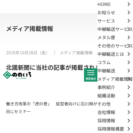
HOME
お知らせ
サービス
メディア掲載情報
中継輸送サービス
メタル便
その他のサービス
2016年10月28日（金）
メディア掲載情報
中継輸送とは
コラム
北國新聞に当社の記事が掲載されました。
中継輸送
メディア掲載情報
MENU
事例紹介
組織活動
働き方改革の「虎の巻」 経営者向けに石川県が作成 １１月１
その他
日にセミナー
会社情報
採用情報
採用情報概要