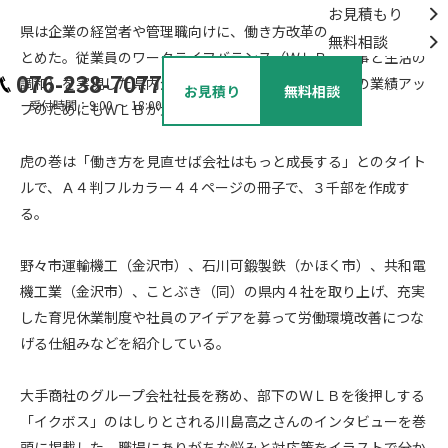
お見積もり
県は企業の経営者や管理職向けに、働き方改革の「虎の巻」をま
無料相談
とめた。従業員のワークライフバランス（ＷＬＢ、仕事と生活の
076-238-7077
調和）を実現した県内企業の事例などを紹介し、企業の業績アッ
お見積り
無料相談
受付時間：9:00 ～ 18:00
プのためにもＷＬＢが大切と説いている。
虎の巻は「働き方を見直せば会社はもっと成長する」とのタイト
ルで、Ａ４判フルカラー４４ページの冊子で、３千部を作成す
る。
野々市運輸機工（金沢市）、石川可鍛製鉄（かほく市）、共和電
機工業（金沢市）、ことぶき（同）の県内４社を取り上げ、充実
した育児休業制度や社員のアイデアを募って労働環境改善につな
げる仕組みなどを紹介している。
大手商社のグループ会社社長を務め、部下のＷＬＢを後押しする
「イクボス」のはしりとされる川島高之さんのインタビューを巻
頭に掲載した。職場にありがちな悩みと対応策をイラストで分か