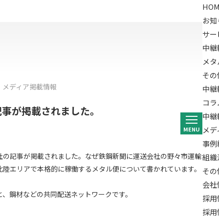
HOM
お知
サー
中継
メタ
その
メディア掲載情報
中継
コラ
記事が掲載されました。
中継
メデ
MENU
事例
社の記事が掲載されました。なぜ鉄鋼新聞に運送会社の野々市運輸が？
組織
北陸エリアで本格的に稼働するメタル便について書かれています。
その
会社
と、鋼材などの共同配送ネットワークです。
採用
採用