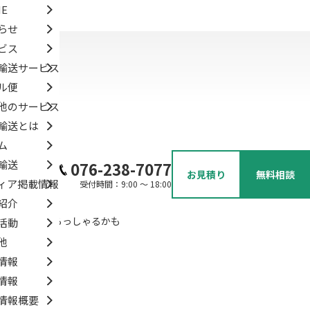
E
らせ
ビス
輸送サービス
ル便
他のサービス
輸送とは
ム
輸送
076-238-7077
お見積り
無料相談
ィア掲載情報
受付時間：9:00 ～ 18:00
紹介
と思う方がいらっしゃるかも
活動
他
情報
情報
情報概要