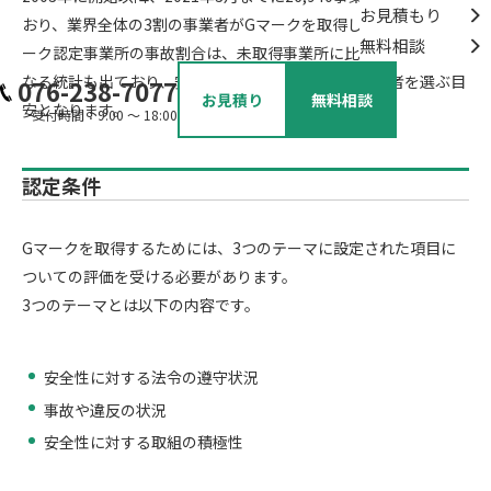
お見積もり
おり、業界全体の3割の事業者がGマークを取得しています。Ｇマ
無料相談
ーク認定事業所の事故割合は、未取得事業所に比べて半分以下と
なる統計も出ており、安全性の高いトラック運送事業者を選ぶ目
076-238-7077
お見積り
無料相談
安となります。
受付時間：9:00 ～ 18:00
認定条件
Gマークを取得するためには、3つのテーマに設定された項目に
ついての評価を受ける必要があります。
3つのテーマとは以下の内容です。
安全性に対する法令の遵守状況
事故や違反の状況
安全性に対する取組の積極性