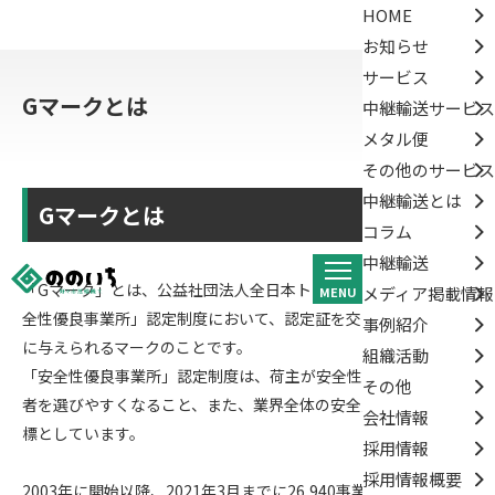
HOME
お知らせ
サービス
Gマークとは
中継輸送サービス
メタル便
その他のサービス
中継輸送とは
Gマークとは
コラム
中継輸送
「Gマーク」とは、公益社団法人全日本トラック協会による「安
メディア掲載情報
MENU
全性優良事業所」認定制度において、認定証を交付された事業者
事例紹介
に与えられるマークのことです。
組織活動
「安全性優良事業所」認定制度は、荷主が安全性の高い運送事業
その他
者を選びやすくなること、また、業界全体の安全意識の向上を目
会社情報
標としています。
採用情報
採用情報概要
2003年に開始以降、2021年3月までに26,940事業所が取得して