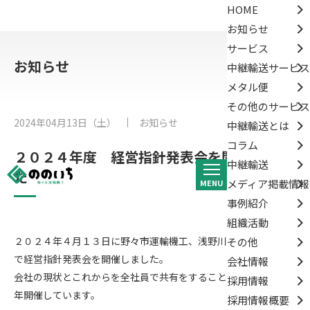
HOME
お知らせ
サービス
お知らせ
中継輸送サービス
メタル便
その他のサービス
2024年04月13日（土）
お知らせ
中継輸送とは
コラム
２０２４年度 経営指針発表会を開催しまし
中継輸送
た
メディア掲載情報
MENU
事例紹介
組織活動
２０２４年４月１３日に野々市運輸機工、浅野川運輸の２社合同
その他
で経営指針発表会を開催しました。
会社情報
会社の現状とこれからを全社員で共有をすることを目的として毎
採用情報
年開催しています。
採用情報概要