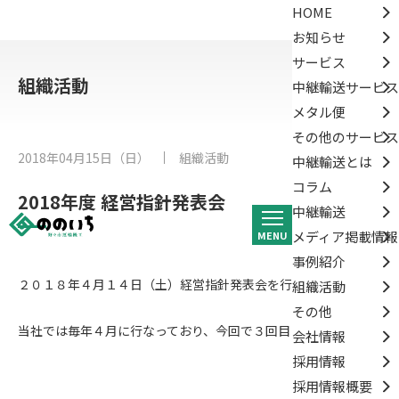
HOME
お知らせ
サービス
組織活動
中継輸送サービス
メタル便
その他のサービス
2018年04月15日（日）
組織活動
中継輸送とは
コラム
2018年度 経営指針発表会
中継輸送
メディア掲載情報
MENU
事例紹介
２０１８年４月１４日（土）経営指針発表会を行いました。
組織活動
その他
当社では毎年４月に行なっており、今回で３回目となります。
会社情報
採用情報
採用情報概要