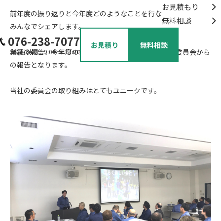
お見積もり
前年度の振り返りと今年度どのようなことを行なっていくのかを
無料相談
みんなでシェアします。
076-238-7077
お見積り
無料相談
業績の報告、今年度の方針・計画を発表した後は各委員会から
受付時間：9:00 ～ 18:00
の報告となります。
当社の委員会の取り組みはとてもユニークです。