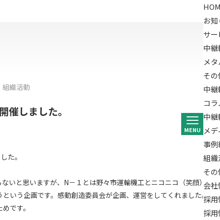
HOM
お知
サー
中継
メタ
その
組織活動
中継
コラ
を開催しました。
中継
メデ
MENU
事例
ました。
組織
その
らないと思いますが、N－１とは野々市運輸機工とニコニコ（笑顔）の頭
会社
うという企画です。感動創造委員会が企画、運営をしてくれました。目
採用
ためです。
採用