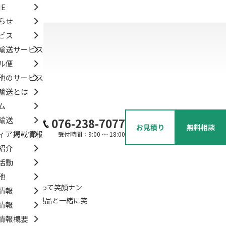
E
らせ
ビス
輸送サービス
ル便
他のサービス
輸送とは
ム
輸送
076-238-7077
お見積り
無料相談
ィア掲載情報
受付時間：9:00 ～ 18:00
紹介
活動
他
文字のNをとって笑顔ナン
情報
的はお客様に製品と一緒に笑
情報
情報概要