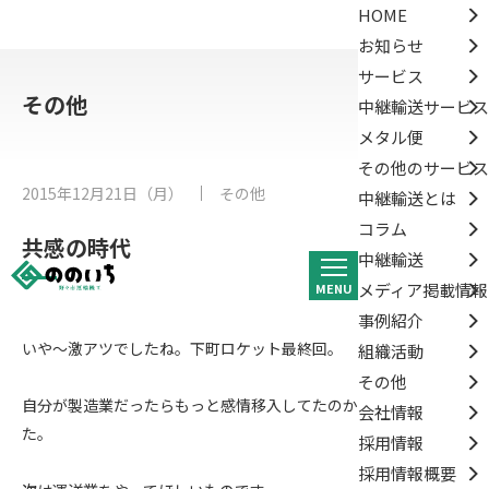
HOME
お知らせ
サービス
その他
中継輸送サービス
メタル便
その他のサービス
2015年12月21日（月）
その他
中継輸送とは
コラム
共感の時代
中継輸送
メディア掲載情報
MENU
事例紹介
いや〜激アツでしたね。下町ロケット最終回。
組織活動
その他
自分が製造業だったらもっと感情移入してたのかなと思いまし
会社情報
た。
採用情報
採用情報概要