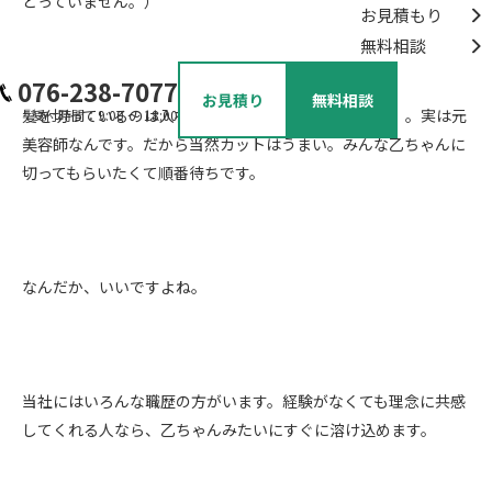
とっていません。）
お見積もり
無料相談
076-238-7077
お見積り
無料相談
髪を切っているのは入社６ヶ月の乙谷さん（乙ちゃん）。実は元
受付時間：9:00 ～ 18:00
美容師なんです。だから当然カットはうまい。みんな乙ちゃんに
切ってもらいたくて順番待ちです。
なんだか、いいですよね。
当社にはいろんな職歴の方がいます。経験がなくても理念に共感
してくれる人なら、乙ちゃんみたいにすぐに溶け込めます。